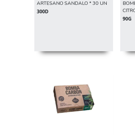
ARTESANO SANDALO * 30 UN
BOMB
CITR
300D
90G