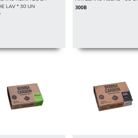
E LAV * 30 UN
300B
W