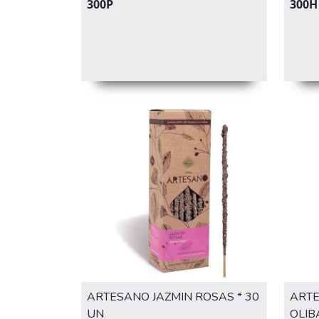
300P
300H
ARTESANO JAZMIN ROSAS * 30
ART
UN
OLIB