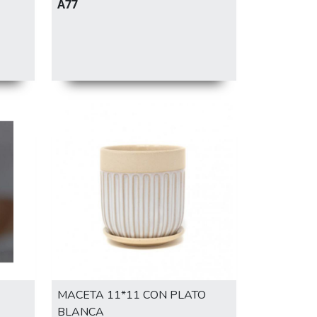
A77
MACETA 11*11 CON PLATO
BLANCA