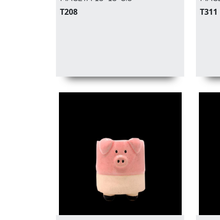
T208
T311