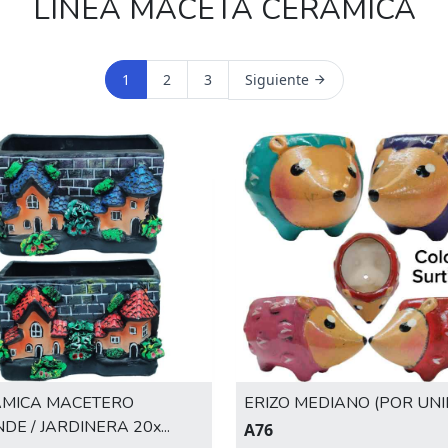
LÍNEA MACETA CERAMICA
1
2
3
Siguiente
AMICA MACETERO
ERIZO MEDIANO (POR UN
DE / JARDINERA 20x...
A76