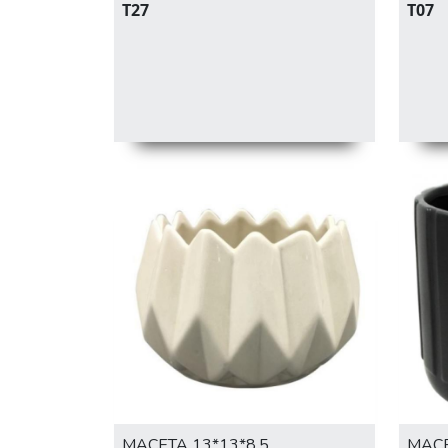
T27
T07
MACETA 13*13*8.5
MACE