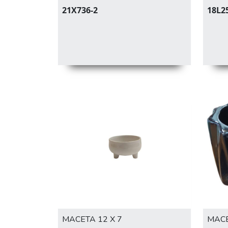
21X736-2
18L2
MACETA 12 X 7
MACE