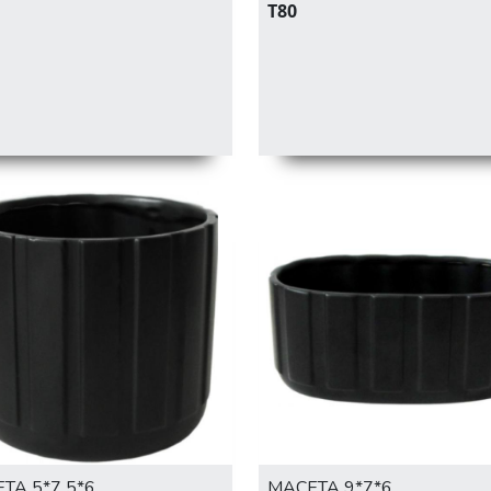
T80
TA 5*7 5*6
MACETA 9*7*6