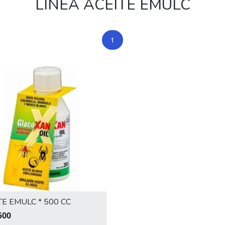
LÍNEA ACEITE EMULC
1
TE EMULC * 500 CC
500