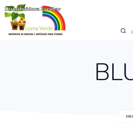
BL
INI