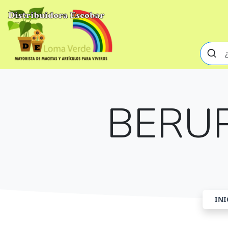
BERU
INI