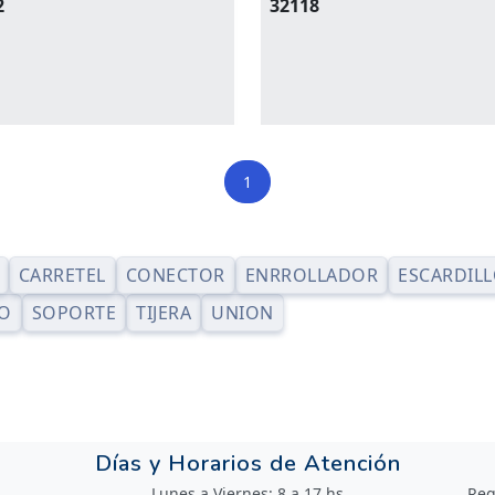
2
32118
1
CARRETEL
CONECTOR
ENRROLLADOR
ESCARDIL
O
SOPORTE
TIJERA
UNION
Días y Horarios de Atención
Lunes a Viernes: 8 a 17 hs
Reg