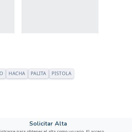
LO
HACHA
PALITA
PISTOLA
Solicitar Alta
istrarse para obtener el alta como usuario. El acceso